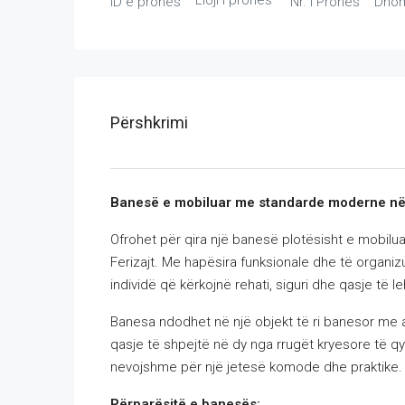
Lloji i pronës
ID e pronës
Nr. i Pronës
Dho
Përshkrimi
Banesë e mobiluar me standarde moderne në 
Ofrohet për qira një banesë plotësisht e mobilua
Ferizajt. Me hapësira funksionale dhe të organiz
individë që kërkojnë rehati, siguri dhe qasje të l
Banesa ndodhet në një objekt të ri banesor me a
qasje të shpejtë në dy nga rrugët kryesore të qy
nevojshme për një jetesë komode dhe praktike.
Përparësitë e banesës: