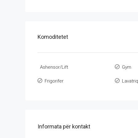
Komoditetet
Ashensor/Lift
Gym
Frigorifer
Lavatri
Informata për kontakt