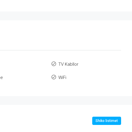
TV Kabllor
qe
WiFi
Shiko listimet