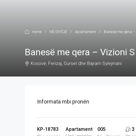
Home
NË SHITJE
Apartament
Banesë me qera – 
Banesë me qera – Vizioni S
Kosovë, Ferizaj, Gursel dhe Bajram Sylejmani
Informata mbi pronën
KP-18783
Apartament
005
3