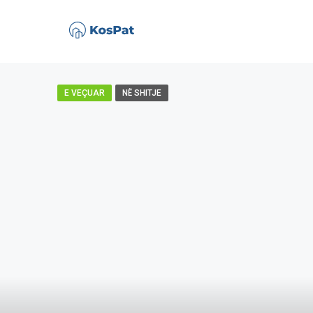
E VEÇUAR
NË SHITJE