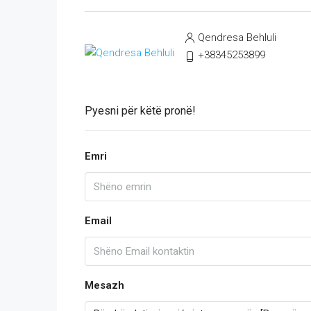
Qendresa Behluli
+38345253899
Pyesni për këtë pronë!
Emri
Email
Mesazh