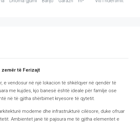
ma
Dhoma gjumi
Banjo
Garazh
m²
Viti i ndërtimit
zemër të Ferizajt
r, e vendosur në një lokacion të shkëlqyer në qendër të
uara me kujdes, kjo banesë është ideale për familje ose
ehtë në të gjitha shërbimet kryesore të qytetit.
rkitekturë moderne dhe infrastrukturë cilësore, duke ofruar
tetit. Ambientet janë të pajisura me të gjitha elementet e