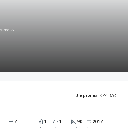
Vizioni S
ID e pronës:
KP-18783
2
1
1
90
2012