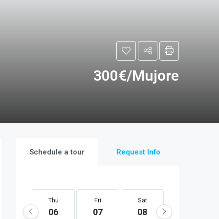
300€/Mujore
Schedule a tour
Request Info
Thu
Fri
Sat
Sun
06
07
08
09