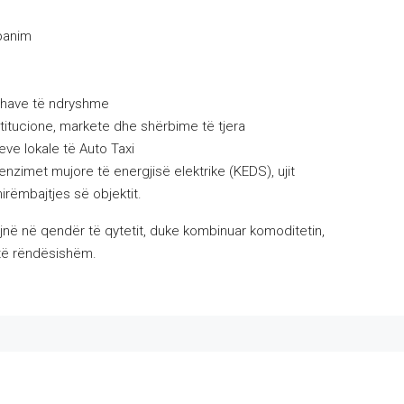
banim
ushave të ndryshme
titucione, markete dhe shërbime të tjera
ve lokale të Auto Taxi
zimet mujore të energjisë elektrike (KEDS), ujit
irëmbajtjes së objektit.
ojnë në qendër të qytetit, duke kombinuar komoditetin,
 të rëndësishëm.