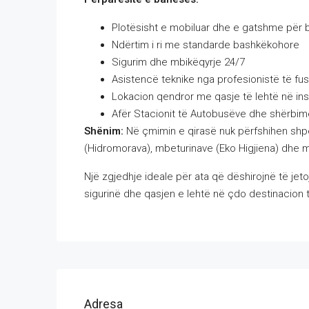
Plotësisht e mobiluar dhe e gatshme për 
Ndërtim i ri me standarde bashkëkohore
Sigurim dhe mbikëqyrje 24/7
Asistencë teknike nga profesionistë të f
Lokacion qendror me qasje të lehtë në ins
Afër Stacionit të Autobusëve dhe shërbime
Shënim:
Në çmimin e qirasë nuk përfshihen shpen
(Hidromorava), mbeturinave (Eko Higjiena) dhe m
Një zgjedhje ideale për ata që dëshirojnë të jet
sigurinë dhe qasjen e lehtë në çdo destinacion
Adresa