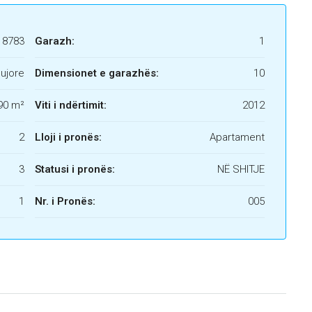
18783
Garazh:
1
ujore
Dimensionet e garazhës:
10
90 m²
Viti i ndërtimit:
2012
2
Lloji i pronës:
Apartament
3
Statusi i pronës:
NË SHITJE
1
Nr. i Pronës:
005