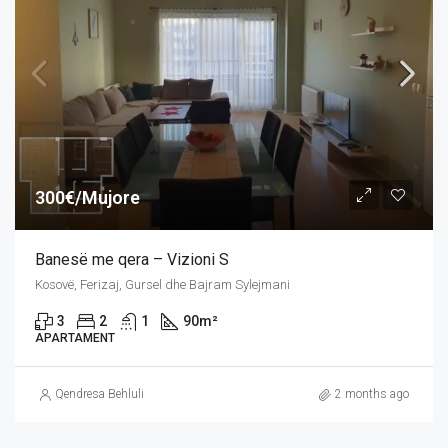
300€/Mujore
Banesë me qera – Vizioni S
Kosovë, Ferizaj, Gursel dhe Bajram Sylejmani
3
2
1
90
m²
APARTAMENT
Qendresa Behluli
2 months ago