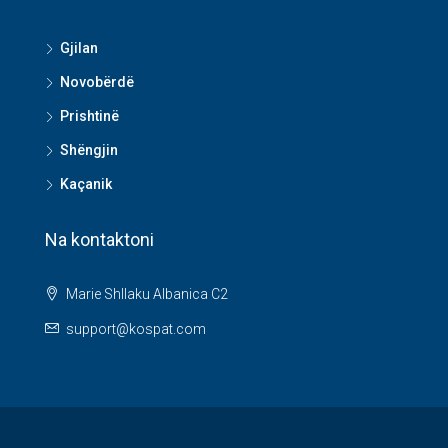
Gjilan
Novobërdë
Prishtinë
Shëngjin
Kaçanik
Na kontaktoni
Marie Shllaku Albanica C2
support@kospat.com