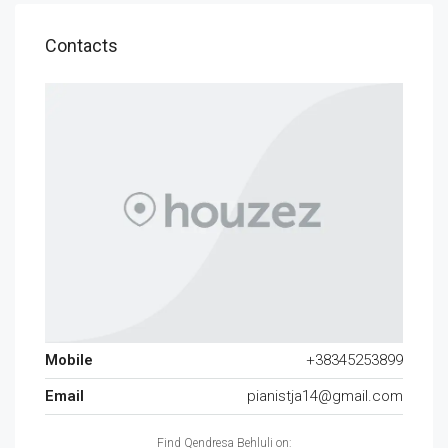
Contacts
Mobile
+38345253899
Email
pianistja14@gmail.com
Find Qendresa Behluli on: